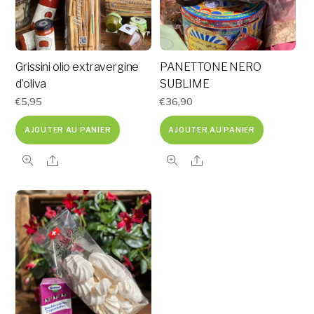
Grissini olio extravergine
PANETTONE NERO
d’oliva
SUBLIME
€
5,95
€
36,90
AJOUTER AU PANIER
AJOUTER AU PANIER
Share
Share