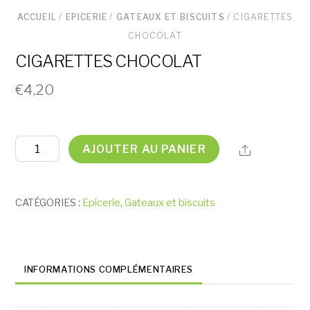
ACCUEIL
/
EPICERIE
/
GATEAUX ET BISCUITS
/ CIGARETTES
CHOCOLAT
CIGARETTES CHOCOLAT
€
4,20
quantité
AJOUTER AU PANIER
Share
de
CIGARETTES
CHOCOLAT
CATÉGORIES :
Epicerie
,
Gateaux et biscuits
INFORMATIONS COMPLÉMENTAIRES