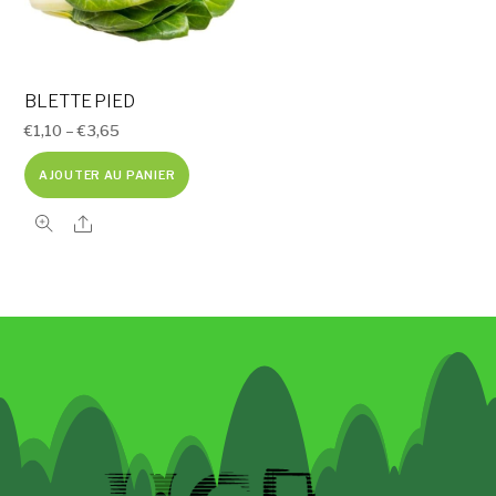
BLETTE PIED
€
1,10
–
€
3,65
AJOUTER AU PANIER
Share