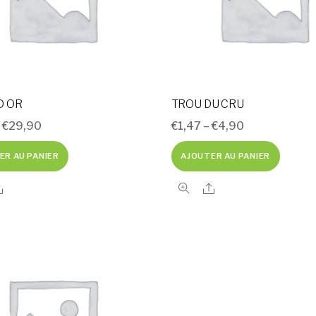
D OR
TROU DU CRU
–
€
29,90
€
1,47
–
€
4,90
ER AU PANIER
AJOUTER AU PANIER
Share
Share