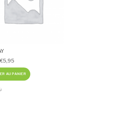
AY
–
€
5,95
ER AU PANIER
Share