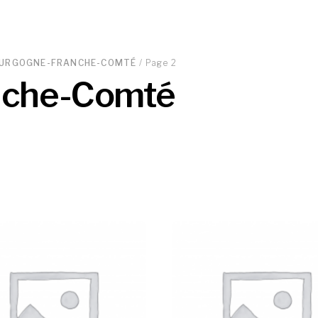
URGOGNE-FRANCHE-COMTÉ
/ Page 2
nche-Comté