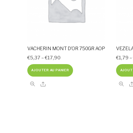
VACHERIN MONT D’OR 750GR AOP
VEZEL
€
5,37
–
€
17,90
€
1,79
AJOUTER AU PANIER
AJOUT
Share