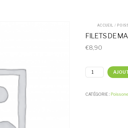
ACCUEIL
/
POIS
FILETS DE M
€
8,90
quantité
AJOU
de
FILETS
DE
CATÉGORIE :
Poissone
MAQUEREAU
HUILE
OLIVE