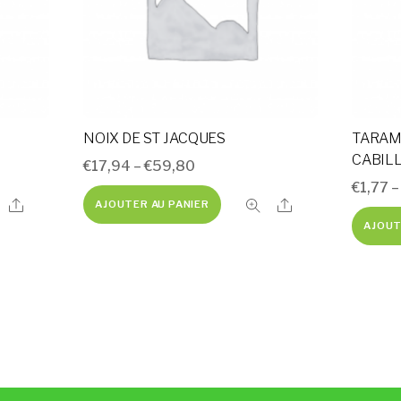
NOIX DE ST JACQUES
TARAM
CABIL
€
17,94
–
€
59,80
€
1,77
Share
Share
AJOUTER AU PANIER
AJOUT