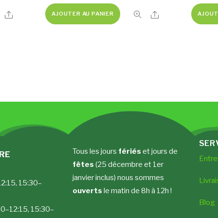
Share
Share
AJOUTER AU PANIER
AJOUT
SER
Tous les jours
fériés
et jours de
URE
Entre
fêtes
(25 décembre et 1er
janvier inclus) nous sommes
Livrai
12:15, 15:30–
ouverts
le matin de 8h à 12h !
Blog
0–12:15, 15:30–