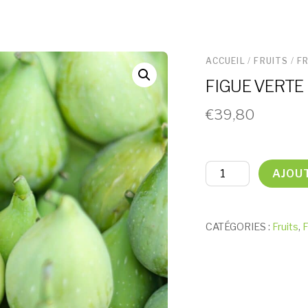
ACCUEIL
/
FRUITS
/
F
FIGUE VERTE
€
39,80
quantité
AJOU
de
FIGUE
VERTE
CATÉGORIES :
Fruits
,
F