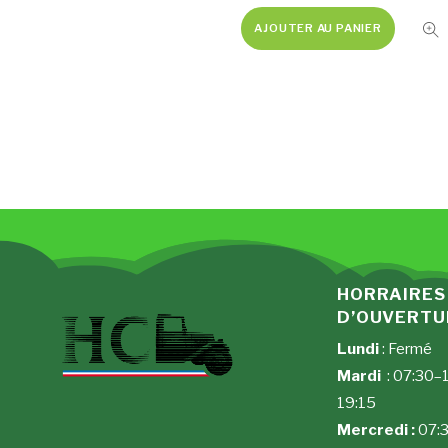
AJOUTER AU PANIER
HORRAIRES
D’OUVERT
Lundi
: Fermé
Mardi
: 07:30–
19:15
Mercredi :
07:3