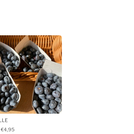
LLE
–
€
4,95