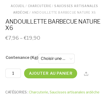
ACCUEIL
/
CHARCUTERIE
/
SAUCISSES ARTISANALES
ARDÈCHE
/ ANDOUILLETTE BARBECUE NATURE X6
ANDOUILLETTE BARBECUE NATURE
X6
€
7,96
–
€
19,90
Contenance (Kg)
quantité
AJOUTER AU PANIER
Share
de
ANDOUILLETTE
BARBECUE
CATÉGORIES :
Charcuterie
,
Saucisses artisanales ardèche
NATURE
X6